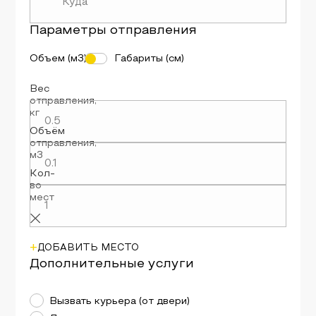
Параметры
отправления
Объем (м3)
Габариты (см)
Вес
отправления
,
кг
Объём
отправления
,
м3
Кол-
во
мест
+
ДОБАВИТЬ МЕСТО
Дополнительные услуги
Вызвать курьера (от двери)