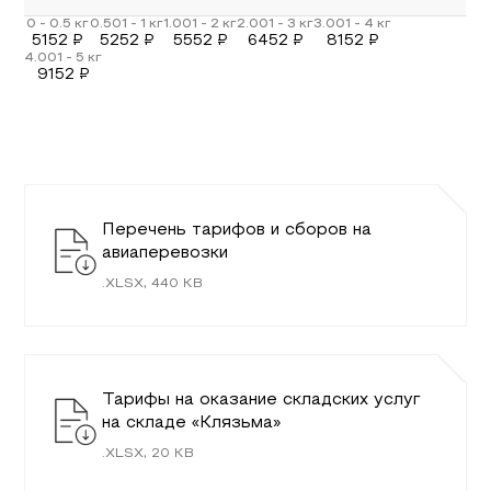
5152
₽
5252
₽
5552
₽
6452
₽
8152
₽
9152
₽
Перечень тарифов и сборов на
авиаперевозки
.
XLSX
,
440
KB
Тарифы на оказание складских услуг
на складе «Клязьма»
.
XLSX
,
20
KB