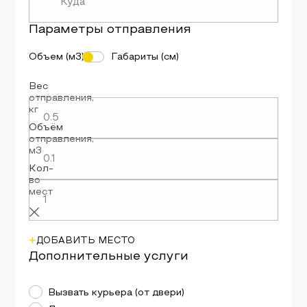
Параметры
отправления
Объем (м3)
Габариты (см)
Вес
отправления
,
кг
Объём
отправления
,
м3
Кол-
во
мест
+
ДОБАВИТЬ МЕСТО
Дополнительные услуги
Вызвать курьера (от двери)