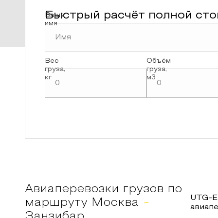
Быстрый расчёт полной сто
Ваше
имя
Вес
Объём
груза,
груза,
кг
м3
Авиаперевозки грузов по
UTG-E
маршруту
Москва
-
авиап
Занзибар