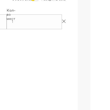
Кол-
во
мест