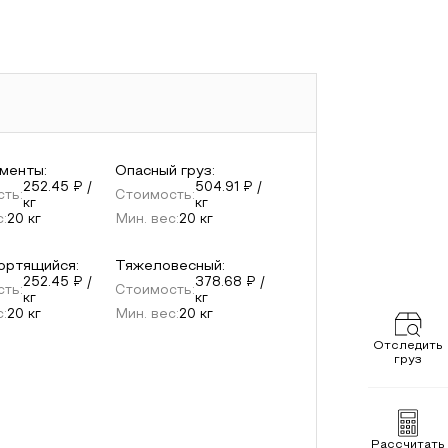
менты
:
Опасный груз
:
252.45
₽ /
504.91
₽ /
ть:
Стоимость:
кг
кг
с:
20
кг
Мин. вес:
20
кг
ортящийся
:
Тяжеловесный
:
252.45
₽ /
378.68
₽ /
ть:
Стоимость:
кг
кг
с:
20
кг
Мин. вес:
20
кг
Отследить
груз
Рассчитать