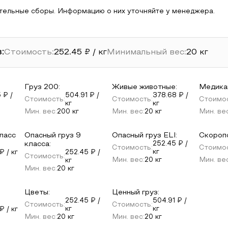
тельные сборы. Информацию о них уточняйте у менеджера.
:
Стоимость:
252.45
₽ / кг
Минимальный вес:
20
кг
Груз 200
:
Живые животные
:
Медика
5
₽ /
504.91
₽ /
378.68
₽ /
Стоимость:
Стоимость:
Стоимос
кг
кг
Мин. вес:
200
кг
Мин. вес:
20
кг
Мин. ве
класс
Опасный груз 9
Опасный груз ELI
:
Скороп
класса
:
252.45
₽ /
Стоимость:
Стоимос
кг
₽ / кг
252.45
₽ /
Стоимость:
Мин. вес:
20
кг
Мин. ве
кг
Мин. вес:
20
кг
Цветы
:
Ценный груз
:
252.45
₽ /
504.91
₽ /
Стоимость:
Стоимость:
кг
кг
₽ / кг
Мин. вес:
20
кг
Мин. вес:
20
кг