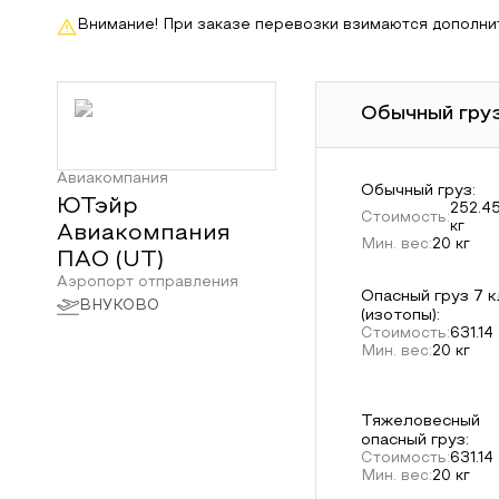
Внимание! При заказе перевозки взимаются дополни
Обычный груз
Авиакомпания
Обычный груз
:
ЮТэйр
252.4
Стоимость:
кг
Авиакомпания
Мин. вес:
20
кг
ПАО
(
UT
)
Аэропорт отправления
Опасный груз 7 
ВНУКОВО
(изотопы)
:
Стоимость:
631.14
Мин. вес:
20
кг
Тяжеловесный
опасный груз
:
Стоимость:
631.14
Мин. вес:
20
кг