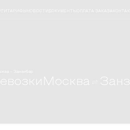
УГИ
ТАРИФЫ
НОВОСТИ
ДОКУМЕНТЫ
ОПЛАТА ЗАКАЗА
КОНТА
сква
-
Занзибар
евозки
Москва
Занз