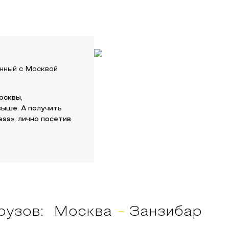
нный с
Москвой
осквы
,
выше. А получить
ss», лично посетив
рузов:
Москва
-
Занзибар