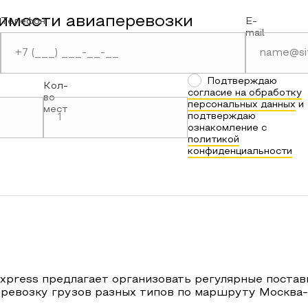
имости авиаперевозки
Телефон
E-
mail
Подтверждаю
Кол-
согласие на обработку
во
персональных данных
и
мест
подтверждаю
ознакомление с
политикой
конфиденциальности
xpress предлагает организовать регулярные постав
еревозку грузов разных типов по маршруту
Москва