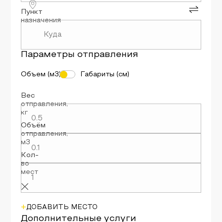
Пункт
назначения
Параметры
отправления
Объем (м3)
Габариты (см)
Вес
отправления
,
кг
Объём
отправления
,
м3
Кол-
во
мест
+
ДОБАВИТЬ МЕСТО
Дополнительные услуги