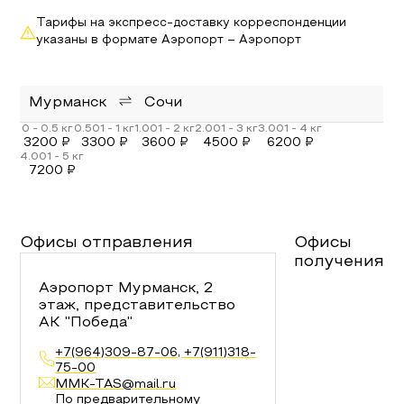
Тарифы на экспресс-доставку корреспонденции
указаны в формате Аэропорт – Аэропорт
Мурманск
Сочи
3200
₽
3300
₽
3600
₽
4500
₽
6200
₽
7200
₽
Офисы отправления
Офисы
получения
Аэропорт Мурманск, 2
этаж, представительство
АК "Победа"
+7(964)309-87-06, +7(911)318-
75-00
MMK-TAS@mail.ru
По предварительному