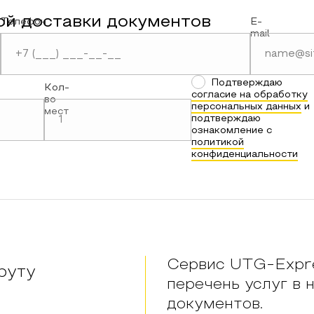
ой доставки документов
Телефон
E-
mail
Подтверждаю
Кол-
согласие на обработку
во
персональных данных
и
мест
подтверждаю
ознакомление с
политикой
конфиденциальности
Сервис UTG-Expre
руту
перечень услуг в 
документов.