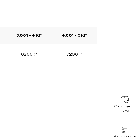
3.001 - 4 КГ
4.001 - 5 КГ
6200
₽
7200
₽
Отследить
груз
Рассчитать