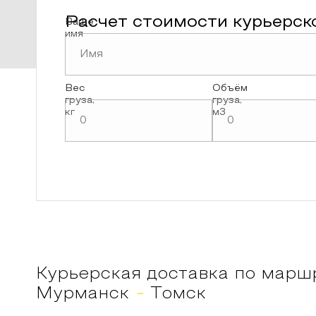
Расчет стоимости курьерск
Ваше
имя
Вес
Объём
груза,
груза,
кг
м3
Курьерская доставка по марш
Мурманск
-
Томск