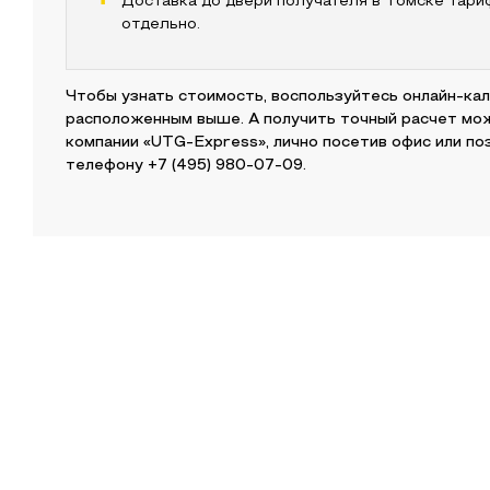
Доставка до двери получателя
в Томске
тари
отдельно.
Чтобы узнать стоимость, воспользуйтесь онлайн-ка
расположенным выше. А получить точный расчет мо
компании «UTG-Express», лично посетив офис или по
телефону
+7 (495) 980-07-09
.