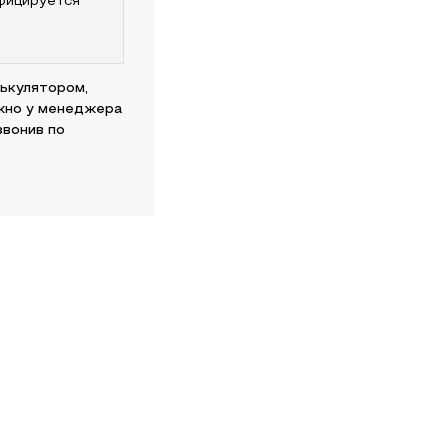
фицируется
лькулятором,
жно у менеджера
звонив по