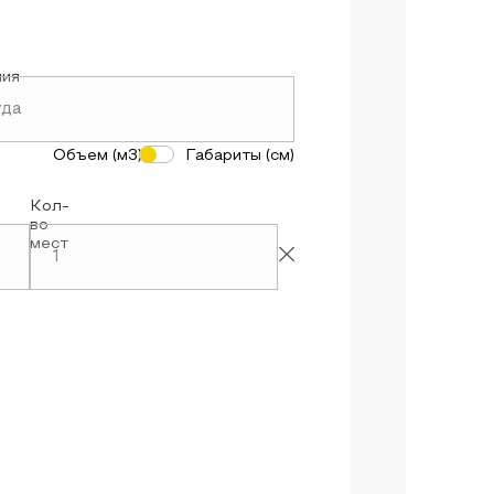
ния
Объем (м3)
Габариты (см)
Кол-
во
мест