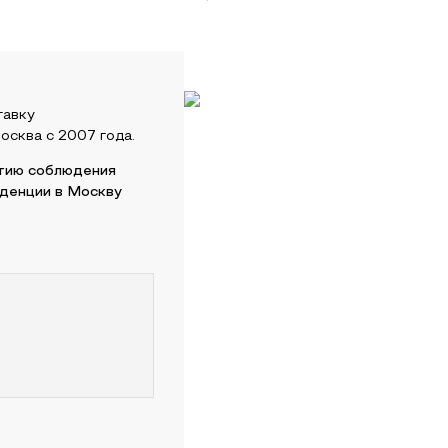
тавку
осква
с 2007 года.
нтию соблюдения
нденции в
Москву