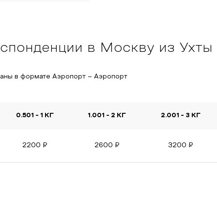
спонденции в Москву из Ухты
заны в формате Аэропорт – Аэропорт
0.501 - 1 КГ
1.001 - 2 КГ
2.001 - 3 КГ
2200
₽
2600
₽
3200
₽