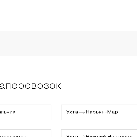
аперевозок
альчик
Ухта
Нарьян-Мар