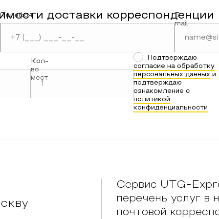
имости доставки корреспонденции
Телефон
E-
mail
Подтверждаю
Кол-
согласие на обработку
во
персональных данных
и
мест
подтверждаю
ознакомление с
политикой
конфиденциальности
Сервис UTG-Expre
перечень услуг в 
скву
почтовой корресп