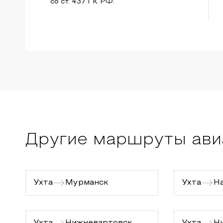
со ст. 437 ГК РФ.
Другие маршруты ави
Ухта
Мурманск
Ухта
Н