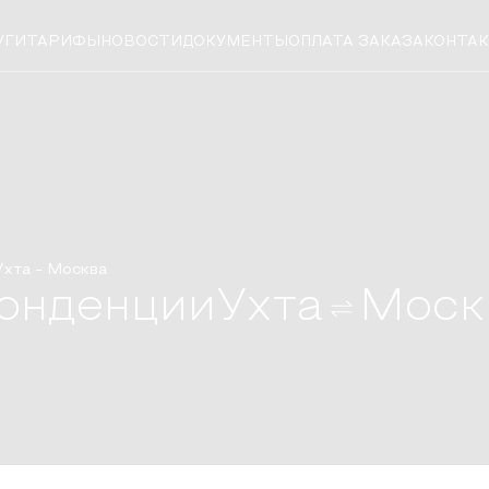
УГИ
ТАРИФЫ
НОВОСТИ
ДОКУМЕНТЫ
ОПЛАТА ЗАКАЗА
КОНТА
Ухта
-
Москва
онденции
Ухта
Моск