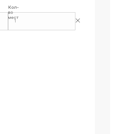
Кол-
во
мест