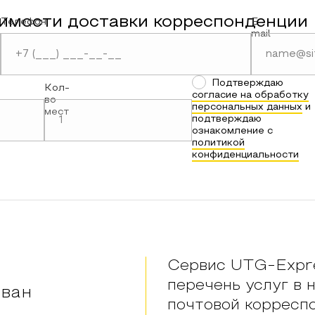
имости доставки корреспонденции
Телефон
E-
mail
Подтверждаю
Кол-
согласие на обработку
во
персональных данных
и
мест
подтверждаю
ознакомление с
политикой
конфиденциальности
Сервис UTG-Expre
перечень услуг в 
ван
почтовой корресп