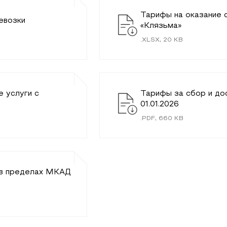
Тарифы на оказание с
евозки
«Клязьма»
.
XLSX
,
20
KB
 услуги c
Тарифы за сбор и до
01.01.2026
.
PDF
,
660
KB
е в пределах МКАД