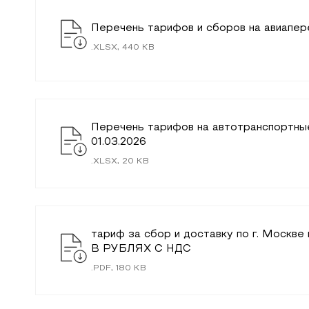
Перечень тарифов и сборов на авиапер
.
XLSX
,
440
KB
Перечень тарифов на автотранспортные
01.03.2026
.
XLSX
,
20
KB
тариф за сбор и доставку по г. Москв
В РУБЛЯХ С НДС
.
PDF
,
180
KB