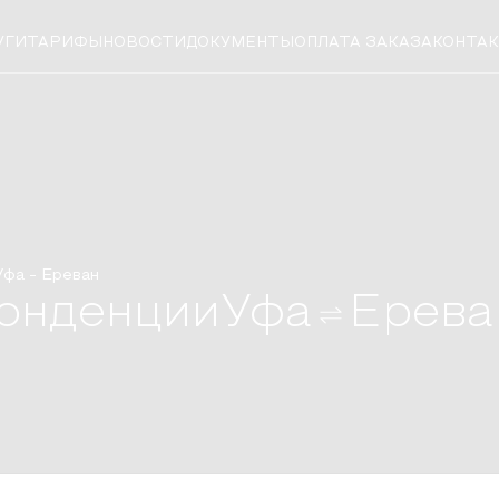
УГИ
ТАРИФЫ
НОВОСТИ
ДОКУМЕНТЫ
ОПЛАТА ЗАКАЗА
КОНТА
Уфа
-
Ереван
онденции
Уфа
Ерева