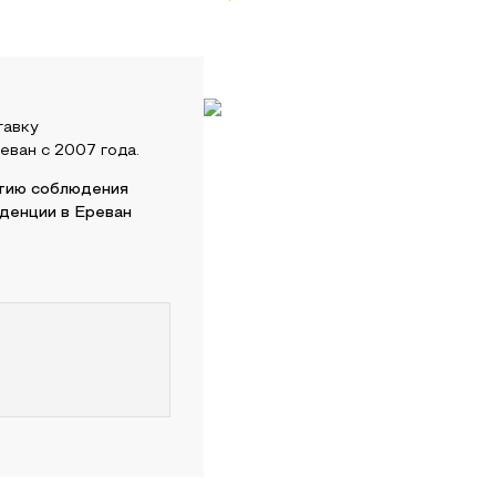
тавку
еван
с 2007 года.
нтию соблюдения
нденции в
Ереван