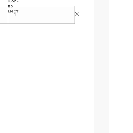
Кол-
во
мест