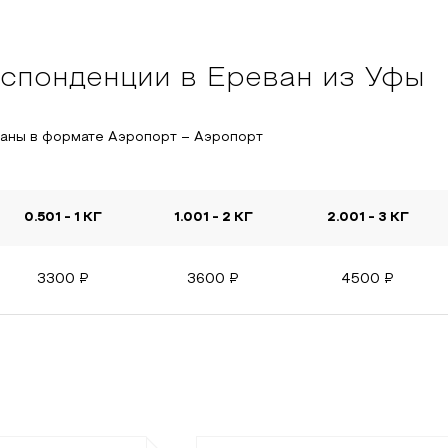
спонденции в Ереван из Уфы
заны в формате Аэропорт – Аэропорт
0.501 - 1 КГ
1.001 - 2 КГ
2.001 - 3 КГ
3300
₽
3600
₽
4500
₽