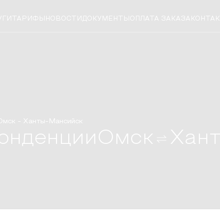
УГИ
ТАРИФЫ
НОВОСТИ
ДОКУМЕНТЫ
ОПЛАТА ЗАКАЗА
КОНТА
Омск
-
Ханты-Мансийск
онденции
Омск
Хан