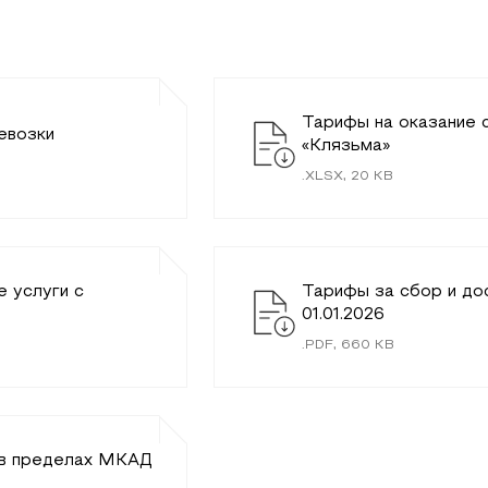
Тарифы на оказание с
евозки
«Клязьма»
.
XLSX
,
20
KB
 услуги c
Тарифы за сбор и до
01.01.2026
.
PDF
,
660
KB
е в пределах МКАД