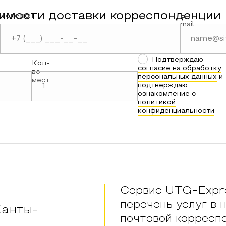
имости доставки корреспонденции
Телефон
E-
mail
Подтверждаю
Кол-
согласие на обработку
во
персональных данных
и
мест
подтверждаю
ознакомление с
политикой
конфиденциальности
Сервис UTG-Expre
перечень услуг в 
анты-
почтовой корресп