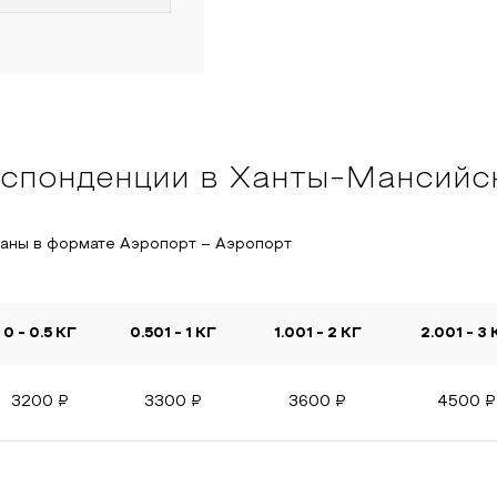
еспонденции в Ханты-Мансийс
заны в формате Аэропорт – Аэропорт
0 - 0.5 КГ
0.501 - 1 КГ
1.001 - 2 КГ
2.001 - 3 
3200
₽
3300
₽
3600
₽
4500
₽