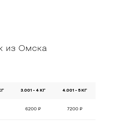
к из Омска
КГ
3.001 - 4 КГ
4.001 - 5 КГ
6200
₽
7200
₽