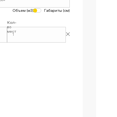
Объем (м3)
Габариты (см)
Кол-
во
мест