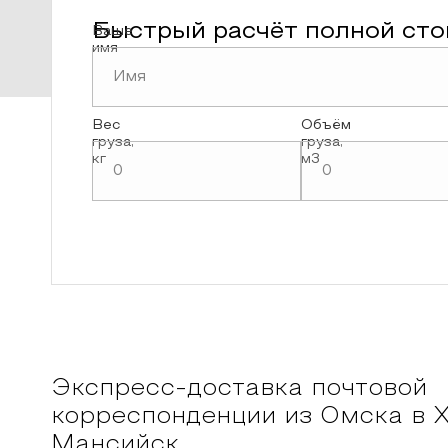
Быстрый расчёт полной сто
Ваше
имя
Вес
Объём
груза,
груза,
кг
м3
Экспресс-доставка почтовой
корреспонденции из
Омска
в
Х
Мансийск