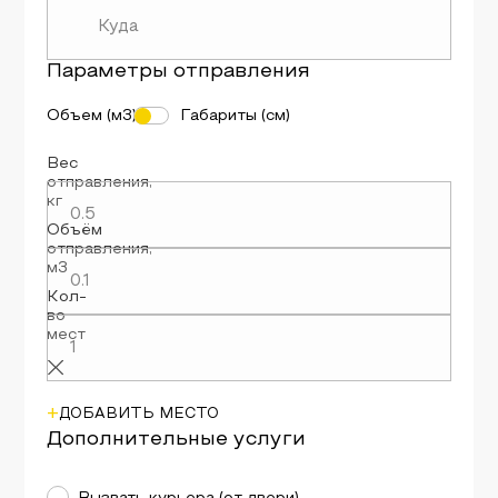
Параметры
отправления
Объем (м3)
Габариты (см)
Вес
отправления
,
кг
Объём
отправления
,
м3
Кол-
во
мест
+
ДОБАВИТЬ МЕСТО
Дополнительные услуги