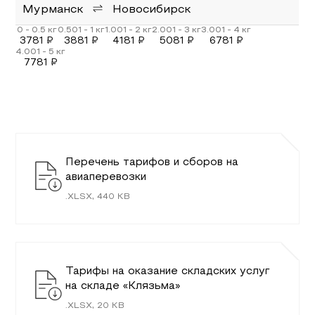
Мурманск
Новосибирск
3781
₽
3881
₽
4181
₽
5081
₽
6781
₽
7781
₽
Перечень тарифов и сборов на
авиаперевозки
.
XLSX
,
440
KB
Тарифы на оказание складских услуг
на складе «Клязьма»
.
XLSX
,
20
KB