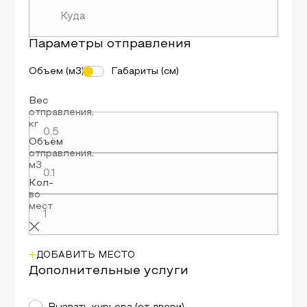
Параметры
отправления
Объем (м3)
Габариты (см)
Вес
отправления
,
кг
Объём
отправления
,
м3
Кол-
во
мест
+
ДОБАВИТЬ МЕСТО
Дополнительные услуги