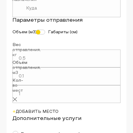
Параметры
отправления
Объем (м3)
Габариты (см)
Вес
отправления
,
кг
Объём
отправления
,
м3
Кол-
во
мест
+
ДОБАВИТЬ МЕСТО
Дополнительные услуги