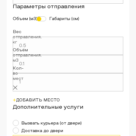
Параметры
отправления
Объем (м3)
Габариты (см)
Вес
отправления
,
кг
Объём
отправления
,
м3
Кол-
во
мест
+
ДОБАВИТЬ МЕСТО
Дополнительные услуги
Вызвать курьера (от двери)
Доставка до двери