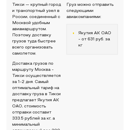
Тикси
— крупный город
Груз можно отправить
и транспортный узел в
следующими
России, соединенный с
авиакомпаниями:
Москвой
удобным
авиамаршрутом.
Якутия АК ОАО
Поэтому доставку
- от
631
руб. за
грузов туда быстрее
кг
всего организовать
самолетом.
Доставка грузов по
маршруту
Москва
-
Тикси
осуществляется
за 1-2 дня. Самый
оптимальный тариф на
доставку груза в
Тикси
предлагает
Якутия АК
ОАО
, стоимость
отправки составит
333.5
рублей за кг, а
минимальный