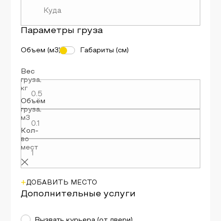
Параметры
груза
Объем (м3)
Габариты (см)
Вес
груза
,
кг
Объём
груза
,
м3
Кол-
во
мест
+
ДОБАВИТЬ МЕСТО
Дополнительные услуги
Вызвать курьера (от двери)