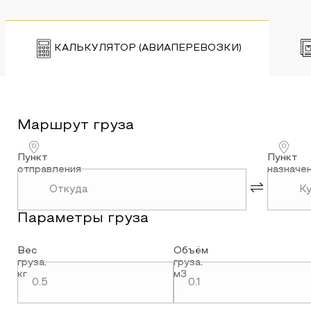
КАЛЬКУЛЯТОР (АВИАПЕРЕВОЗКИ)
Маршрут
груза
Пункт
Пункт
отправления
назначе
Параметры
груза
Вес
Объём
груза
,
груза
,
кг
м3