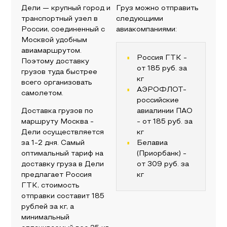
Дели
— крупный город и
Груз можно отправить
транспортный узел в
следующими
России, соединенный с
авиакомпаниями:
Москвой
удобным
авиамаршрутом.
Россия ГТК
-
Поэтому доставку
от
185
руб. за
грузов туда быстрее
кг
всего организовать
АЭРОФЛОТ-
самолетом.
российские
Доставка грузов по
авиалинии ПАО
маршруту
Москва
-
- от
185
руб. за
Дели
осуществляется
кг
за 1-2 дня. Самый
Белавиа
оптимальный тариф на
(Приорбанк)
-
доставку груза в
Дели
от
309
руб. за
предлагает
Россия
кг
ГТК
, стоимость
отправки составит
185
рублей за кг, а
минимальный