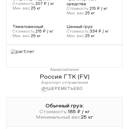
Стоимость:
207
₽ / кг
средства
:
Мин. вес:
25
кг
Стоимость:
215
₽ / кг
Мин. вес:
25
кг
Тяжеловесный
:
Ценный груз
:
Стоимость:
215
₽ / кг
Стоимость:
334
₽ / кг
Мин. вес:
25
кг
Мин. вес:
25
кг
Авиакомпания
Россия ГТК
(
FV
)
Аэропорт отправления
ШЕРЕМЕТЬЕВО
Обычный груз:
Стоимость:
185
₽ / кг
Минимальный вес:
25
кг