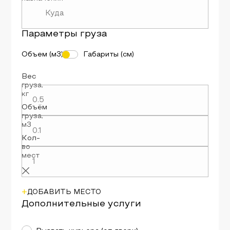
Параметры
груза
Объем (м3)
Габариты (см)
Вес
груза
,
кг
Объём
груза
,
м3
Кол-
во
мест
+
ДОБАВИТЬ МЕСТО
Дополнительные услуги