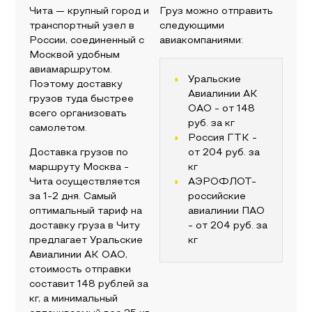
Чита
— крупный город и
Груз можно отправить
транспортный узел в
следующими
России, соединенный с
авиакомпаниями:
Москвой
удобным
авиамаршрутом.
Уральские
Поэтому доставку
Авиалинии АК
грузов туда быстрее
ОАО
- от
148
всего организовать
руб. за кг
самолетом.
Россия ГТК
-
Доставка грузов по
от
204
руб. за
маршруту
Москва
-
кг
Чита
осуществляется
АЭРОФЛОТ-
за 1-2 дня. Самый
российские
оптимальный тариф на
авиалинии ПАО
доставку груза в
Читу
- от
204
руб. за
предлагает
Уральские
кг
Авиалинии АК ОАО
,
стоимость отправки
составит
148
рублей за
кг, а минимальный