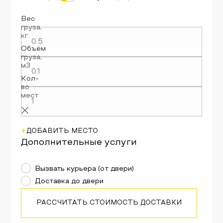
Вес
груза
,
кг
Объём
груза
,
м3
Кол-
во
мест
+
ДОБАВИТЬ МЕСТО
Дополнительные услуги
Вызвать курьера (от двери)
Доставка до двери
РАССЧИТАТЬ СТОИМОСТЬ ДОСТАВКИ