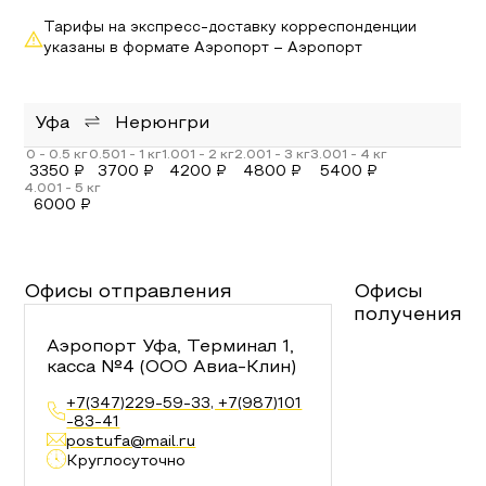
Тарифы на экспресс-доставку корреспонденции
указаны в формате Аэропорт – Аэропорт
Уфа
Нерюнгри
3350
₽
3700
₽
4200
₽
4800
₽
5400
₽
6000
₽
Офисы отправления
Офисы
получения
Аэропорт Уфа, Терминал 1,
касса №4 (ООО Авиа-Клин)
+7(347)229-59-33, +7(987)101
-83-41
postufa@mail.ru
Круглосуточно