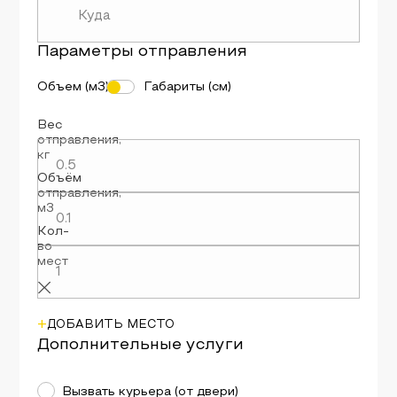
Параметры
отправления
Объем (м3)
Габариты (см)
Вес
отправления
,
кг
Объём
отправления
,
м3
Кол-
во
мест
+
ДОБАВИТЬ МЕСТО
Дополнительные услуги
Вызвать курьера (от двери)