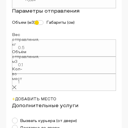
Параметры
отправления
Объем (м3)
Габариты (см)
Вес
отправления
,
кг
Объём
отправления
,
м3
Кол-
во
мест
+
ДОБАВИТЬ МЕСТО
Дополнительные услуги
Вызвать курьера (от двери)