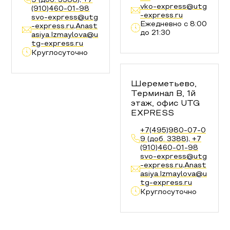
9 (доб. 3388), +7
vko-express@utg
(910)460-01-98
-express.ru
svo-express@utg
Ежедневно с 8:00
-express.ru,Anast
до 21:30
asiya.Izmaylova@u
tg-express.ru
Круглосуточно
Шереметьево,
Терминал В, 1й
этаж, офис UTG
EXPRESS
+7(495)980-07-0
9 (доб. 3388), +7
(910)460-01-98
svo-express@utg
-express.ru,Anast
asiya.Izmaylova@u
tg-express.ru
Круглосуточно