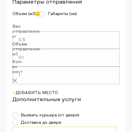
Параметры
отправления
Объем (м3)
Габариты (см)
Вес
отправления
,
кг
Объём
отправления
,
м3
Кол-
во
мест
+
ДОБАВИТЬ МЕСТО
Дополнительные услуги
Вызвать курьера (от двери)
Доставка до двери