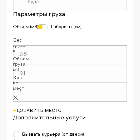
Параметры
груза
Объем (м3)
Габариты (см)
Вес
груза
,
кг
Объём
груза
,
м3
Кол-
во
мест
+
ДОБАВИТЬ МЕСТО
Дополнительные услуги
Вызвать курьера (от двери)