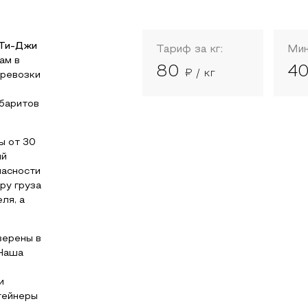
Ти-Джи
Тариф за кг:
Мин
ам в
80
4
₽ / кг
еревозки
абаритов
ы от 30
ый
пасности
ру груза
ля, а
верены в
 Наша
и
тейнеры