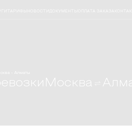
УГИ
ТАРИФЫ
НОВОСТИ
ДОКУМЕНТЫ
ОПЛАТА ЗАКАЗА
КОНТА
сква
-
Алматы
ревозки
Москва
Алм