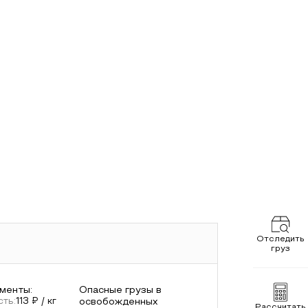
Отследить
груз
менты
:
Опасные грузы в
ть:
113
₽ / кг
освобожденных
Рассчитать