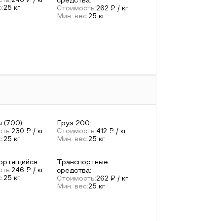
ть:
246
₽ / кг
средства
:
с:
25
кг
Стоимость:
262
₽ / кг
Мин. вес:
25
кг
 (700)
:
Груз 200
:
ть:
230
₽ / кг
Стоимость:
412
₽ / кг
с:
25
кг
Мин. вес:
25
кг
ортящийся
:
Транспортные
ть:
246
₽ / кг
средства
:
с:
25
кг
Стоимость:
262
₽ / кг
Мин. вес:
25
кг