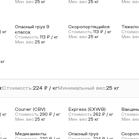
Мин. вес:
25
кг
Мин. вес:
25
кг
Мин. ве
Опасный груз 9
Скоропортящийся
:
Тяжело
/ кг
класса
:
Стоимость:
113
₽ / кг
Стоимос
Мин. вес:
25
кг
Мин. ве
Стоимость:
113
₽ / кг
Мин. вес:
25
кг
 кг
:
Стоимость:
224
₽ / кг
Минимальный вес:
25
кг
Courier (CBV)
:
Express (EXWB)
:
Вакцины
/ кг
Стоимость:
290
₽ / кг
Стоимость:
262
₽ / кг
Стоимос
Мин. вес:
25
кг
Мин. вес:
25
кг
Мин. ве
е
:
Медикаменты
:
Опасный груз
:
Скороп