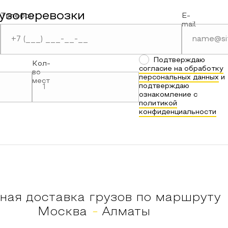
рузоперевозки
Телефон
E-
mail
Подтверждаю
Кол-
согласие на обработку
во
персональных данных
и
мест
подтверждаю
ознакомление с
политикой
конфиденциальности
ная доставка грузов по маршруту
Москва
-
Алматы