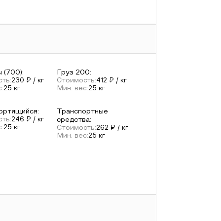
 (700)
:
Груз 200
:
ть:
230
₽ / кг
Стоимость:
412
₽ / кг
с:
25
кг
Мин. вес:
25
кг
ортящийся
:
Транспортные
ть:
246
₽ / кг
средства
:
с:
25
кг
Стоимость:
262
₽ / кг
Мин. вес:
25
кг