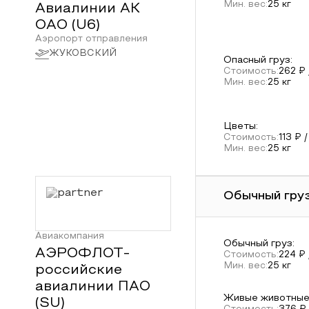
Мин. вес:
25
кг
Авиалинии АК
ОАО
(
U6
)
Аэропорт отправления
ЖУКОВСКИЙ
Опасный груз
:
Стоимость:
262
₽ 
Мин. вес:
25
кг
Цветы
:
Стоимость:
113
₽ /
Мин. вес:
25
кг
Обычный груз
Авиакомпания
Обычный груз
:
АЭРОФЛОТ-
Стоимость:
224
₽ 
Мин. вес:
25
кг
российские
авиалинии ПАО
Живые животны
(
SU
)