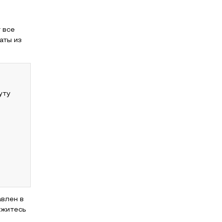
 все
аты из
уту
авлен в
яжитесь