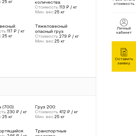
с:
25
кг
количества
:
стоимость
Стоимость:
113
₽ / кг
Мин. вес:
25
кг
весный
:
Тяжеловесный
Личный
ть:
117
₽ / кг
опасный груз
:
кабинет
с:
25
кг
Стоимость:
279
₽ / кг
Мин. вес:
25
кг
Оставить
заявку
 (700)
:
Груз 200
:
ть:
230
₽ / кг
Стоимость:
412
₽ / кг
с:
25
кг
Мин. вес:
25
кг
ортящийся
:
Транспортные