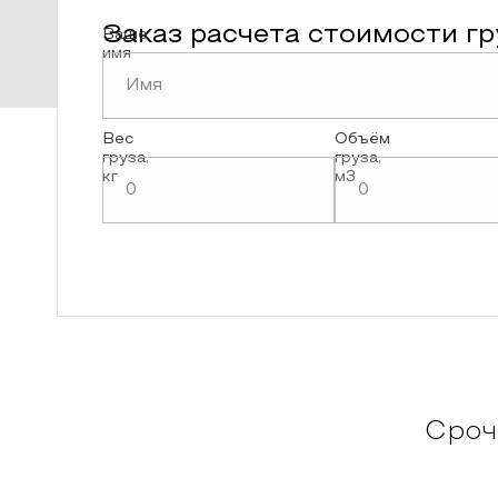
Заказ расчета стоимости г
Ваше
имя
Вес
Объём
груза,
груза,
кг
м3
Сроч