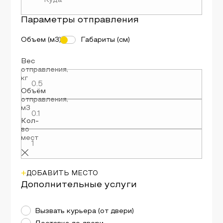
Параметры
отправления
Объем (м3)
Габариты (см)
Вес
отправления
,
кг
Объём
отправления
,
м3
Кол-
во
мест
+
ДОБАВИТЬ МЕСТО
Дополнительные услуги
Вызвать курьера (от двери)