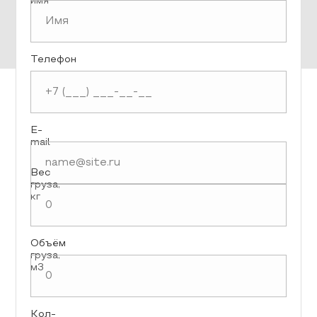
имя
Телефон
E-
mail
Вес
груза,
кг
Объём
груза,
м3
Кол-