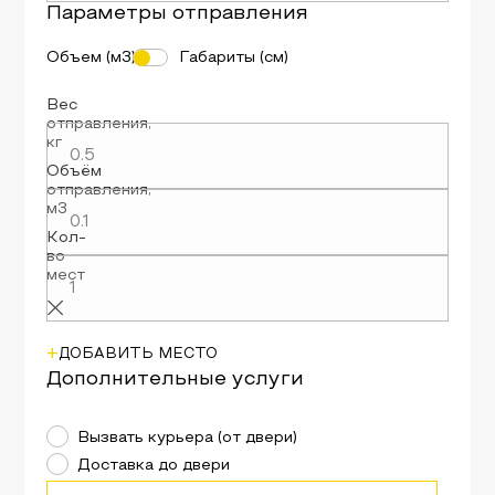
Параметры
отправления
Объем (м3)
Габариты (см)
Вес
отправления
,
кг
Объём
отправления
,
м3
Кол-
во
мест
+
ДОБАВИТЬ МЕСТО
Дополнительные услуги
Вызвать курьера (от двери)
Доставка до двери