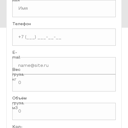
имя
Телефон
E-
mail
Вес
груза,
кг
Объём
груза,
м3
Кол-