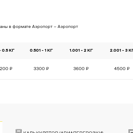
заны в формате Аэропорт – Аэропорт
- 0.5 КГ
0.501 - 1 КГ
1.001 - 2 КГ
2.001 - 3 К
200
₽
3300
₽
3600
₽
4500
₽