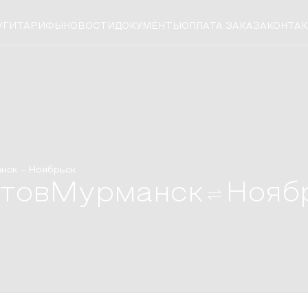
УГИ
ТАРИФЫ
НОВОСТИ
ДОКУМЕНТЫ
ОПЛАТА ЗАКАЗА
КОНТА
нск
-
Ноябрьск
тов
Мурманск
Нояб