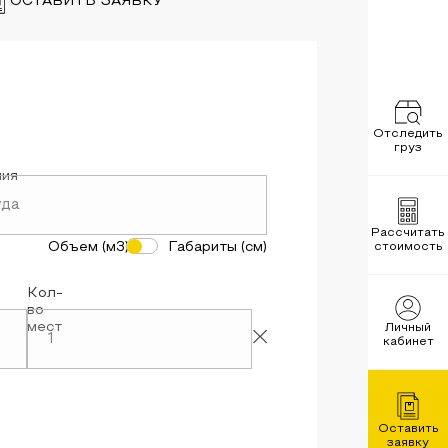
ОСТАВИТЬ ЗАЯВКУ
Отследить
груз
ния
Рассчитать
Объем (м3)
Габариты (см)
стоимость
Кол-
во
мест
Личный
кабинет
Оставить
заявку