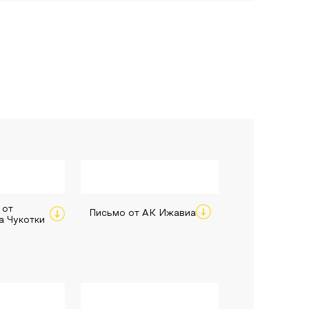
 от
Письмо от АК Ижавиа
а Чукотки