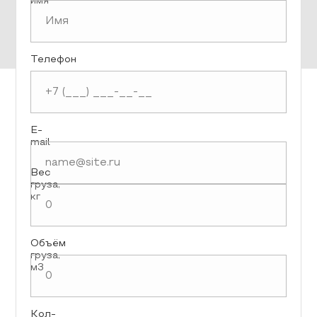
имя
Телефон
E-
mail
Вес
груза,
кг
Объём
груза,
м3
Кол-