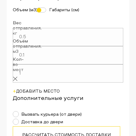
Объем (м3)
Габариты (см)
Вес
отправления
,
кг
Объём
отправления
,
м3
Кол-
во
мест
+
ДОБАВИТЬ МЕСТО
Дополнительные услуги
Вызвать курьера (от двери)
Доставка до двери
РАССЧИТАТЬ СТОИМОСТЬ ДОСТАВКИ