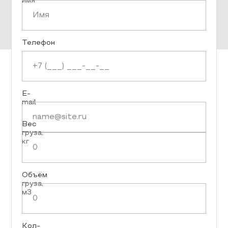
имя
Телефон
E-
mail
Вес
груза,
кг
Объём
груза,
м3
Кол-