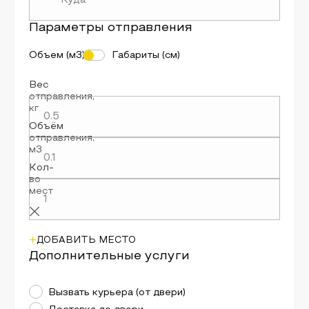
Параметры
отправления
Объем (м3)
Габариты (см)
Вес
отправления
,
кг
Объём
отправления
,
м3
Кол-
во
мест
+
ДОБАВИТЬ МЕСТО
Дополнительные услуги
Вызвать курьера (от двери)