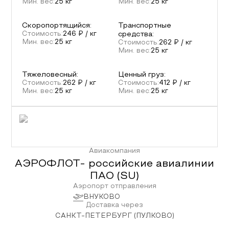
Мин. вес:
25
кг
Мин. вес:
25
кг
Скоропортящийся
:
Транспортные
Стоимость:
246
₽ / кг
средства
:
Мин. вес:
25
кг
Стоимость:
262
₽ / кг
Мин. вес:
25
кг
Тяжеловесный
:
Ценный груз
:
Стоимость:
262
₽ / кг
Стоимость:
412
₽ / кг
Мин. вес:
25
кг
Мин. вес:
25
кг
Авиакомпания
АЭРОФЛОТ- российские авиалинии
ПАО
(
SU
)
Аэропорт отправления
ВНУКОВО
Доставка через
САНКТ-ПЕТЕРБУРГ (ПУЛКОВО)