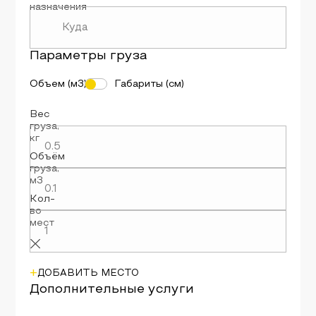
назначения
Параметры
груза
Объем (м3)
Габариты (см)
Вес
груза
,
кг
Объём
груза
,
м3
Кол-
во
мест
+
ДОБАВИТЬ МЕСТО
Дополнительные услуги